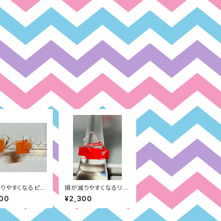
りやすくなるピア
損が減りやすくなるリン
去の経験面（オレ
グリング：仕事面（赤）
00
¥2,300