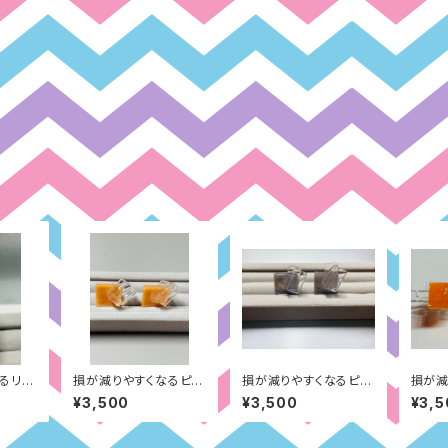
るリン
損が減りやすくなるピア
損が減りやすくなるピア
損が減
の経験
ス：見た目のコンプレッ
ス：異性への一途さ（グ
ス：過
¥3,500
¥3,500
¥3,5
クス（ベージュ）
レー）
ンジ）