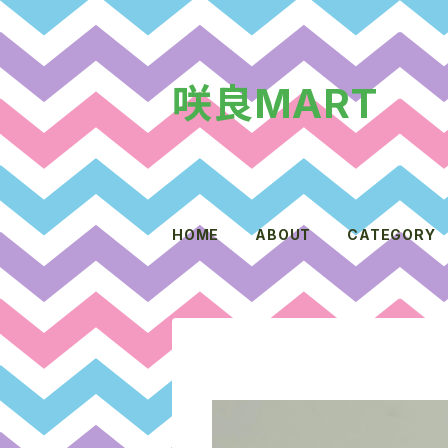
咲良MART
HOME
ABOUT
CATEGORY