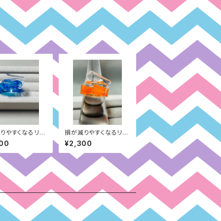
りやすくなるリン
損が減りやすくなるリン
グ：自分の親切・
グ：過去の過去の経験
00
¥2,300
青）
面（オレンジ）