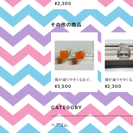
グ：集団性面（ブラウン）
¥2,300
その他の商品
損が減りやすくなるピア
損が減りやすくな
ス：過去の経験面（オレ
グ：異性への一途
¥3,500
¥2,300
ンジ）
レー）
CATEGORY
ヘアゴム