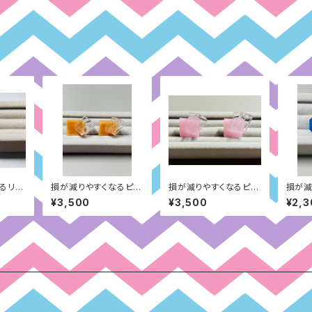
るリン
損が減りやすくなるピア
損が減りやすくなるピア
損が減
さ（グ
ス：見た目のコンプレッ
ス：自分の負けず嫌い面
グリン
¥3,500
¥3,500
¥2,3
クス（ベージュ）
（ピンク）
献身（